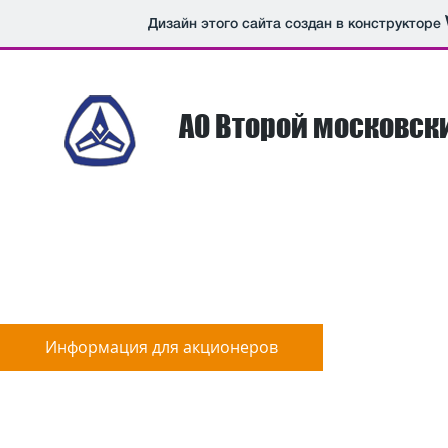
Дизайн этого сайта создан в конструкторе
АО Второй московс
Информация для акционеров
Система м